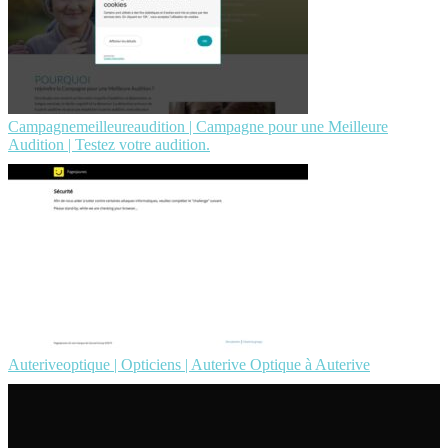
Campagnemeilleureaudition | Campagne pour une Meilleure
Audition | Testez votre audition.
Auteriveoptique | Opticiens | Auterive Optique à Auterive