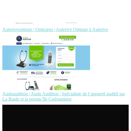
Auteriveoptique | Opticiens | Auterive Optique à Auterive
Auduaudition | Audu Audition | Spécialiste de l’appareil auditif sur
La Baule et la presqu’île Guérandaise